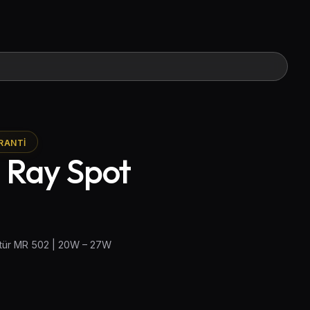
RANTI
i Ray Spot
atür MR 502 | 20W – 27W