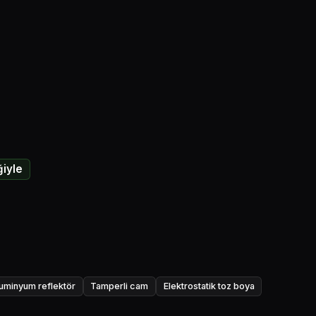
iyle
luminyum reflektör
Tamperli cam
Elektrostatik toz boya