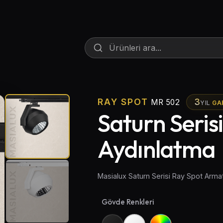
RAY SPOT
3
MR 502
YIL
GA
Saturn Seris
Aydınlatma
Masialux Saturn Serisi Ray Spot Arm
Gövde Renkleri