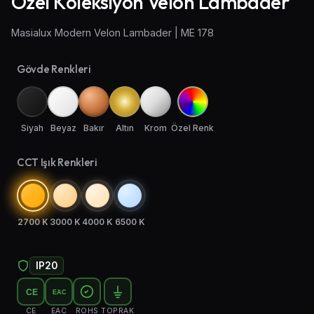
Özel Koleksiyon Velon Lambader
Aplik Aydınlatma
Masialux Modern Velon Lambader | ME 178
Lambader ve Masa Lambası
Gövde Renkleri
Endüstriyel Aydınlatma
Acil Aydınlatma ve Yönlendirmeler
Siyah
Beyaz
Bakır
Altın
Krom
Özel Renk
CCT Işık Renkleri
2700 K
3000 K
4000 K
6500 K
IP20
CE
EAC
CE
EAC
ROHS
TOPRAK