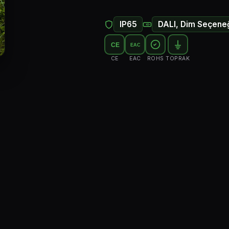
IP65
DALI, Dim Seçeneğ
CE
EAC
CE
EAC
ROHS
TOPRAK