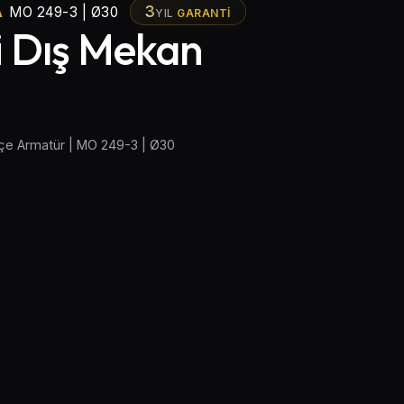
A
3
MO 249-3 | Ø30
YIL
GARANTI
i Dış Mekan
hçe Armatür | MO 249-3 | Ø30