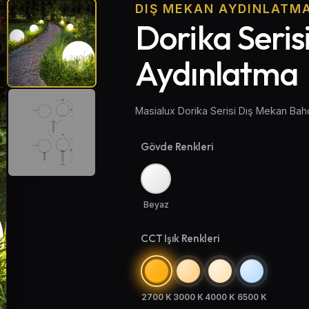
DIŞ MEKAN AYDINLATM
Dorika Seris
Aydınlatma
Masialux Dorika Serisi Dış Mekan Ba
Gövde Renkleri
Beyaz
CCT Işık Renkleri
2700 K
3000 K
4000 K
6500 K