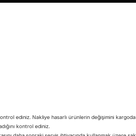
 kontrol ediniz. Nakliye hasarlı ürünlerin değişimini kargod
ığını kontrol ediniz.
rasını daha sonraki servis ihtiyacında kullanmak üzere sakl