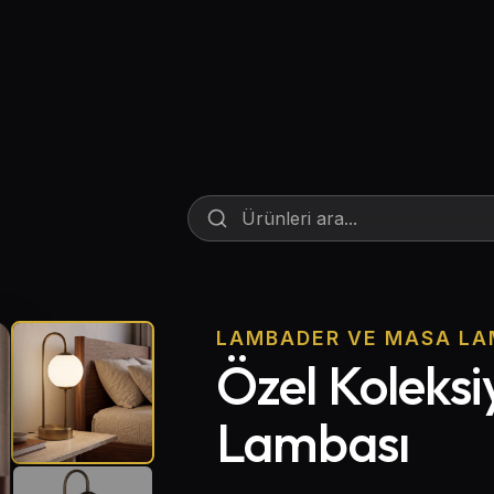
Lambader ve Masa Lambası
Endüstriyel Aydınlatma
Acil Aydınlatma ve Yönlendirmeler
LAMBADER VE MASA LA
Özel Koleks
Lambası