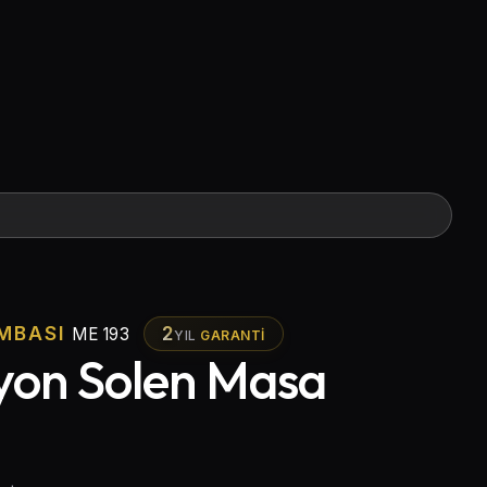
MBASI
2
ME 193
YIL
GARANTI
iyon Solen Masa