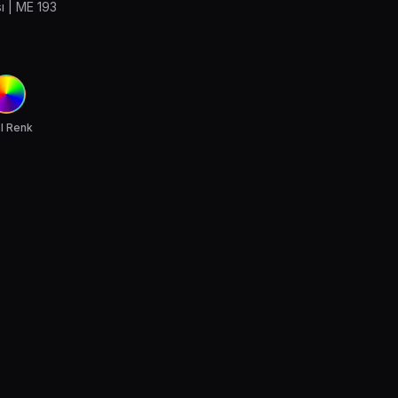
 | ME 193
l Renk