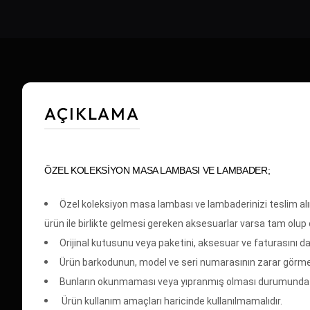
AÇIKLAMA
ÖZEL KOLEKSİYON MASA LAMBASI VE LAMBADER;
Özel koleksiyon masa lambası ve lambaderinizi teslim alırk
ürün ile birlikte gelmesi gereken aksesuarlar varsa tam olup 
Orijinal kutusunu veya paketini, aksesuar ve faturasını d
Ürün barkodunun, model ve seri numarasının zarar görme
Bunların okunmaması veya yıpranmış olması durumunda
Ürün kullanım amaçları haricinde kullanılmamalıdır.