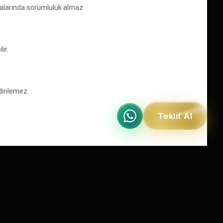
kalarında sorumluluk almaz
ir.
irilemez.
Teklif Al
 garantisi de geçersiz kalacaktır.
a geçiniz.