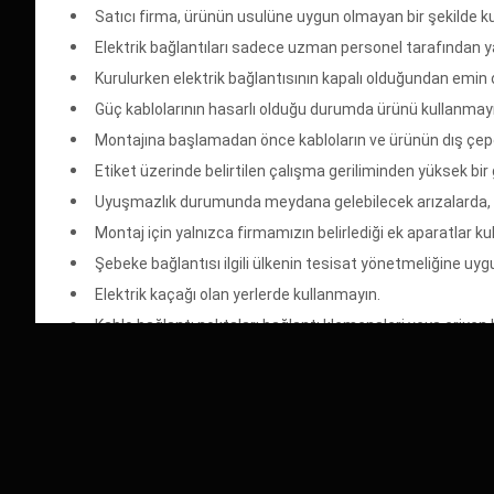
Satıcı firma, ürünün usulüne uygun olmayan bir şekilde 
Elektrik bağlantıları sadece uzman personel tarafından ya
Kurulurken elektrik bağlantısının kapalı olduğundan emin 
Güç kablolarının hasarlı olduğu durumda ürünü kullanmayı
Montajına başlamadan önce kabloların ve ürünün dış çepe
Etiket üzerinde belirtilen çalışma geriliminden yüksek bi
Uyuşmazlık durumunda meydana gelebilecek arızalarda, s
Montaj için yalnızca firmamızın belirlediği ek aparatlar kull
Şebeke bağlantısı ilgili ülkenin tesisat yönetmeliğine uyg
Elektrik kaçağı olan yerlerde kullanmayın.
Kablo bağlantı noktaları bağlantı klemensleri veya eriyen ba
Tadilat, tamir, oynama veya herhangi, bir fiziksel müdaha
ÖNEMLİ UYARILAR
Özel koleksiyon masa lambası ve lambaderinizde meydana 