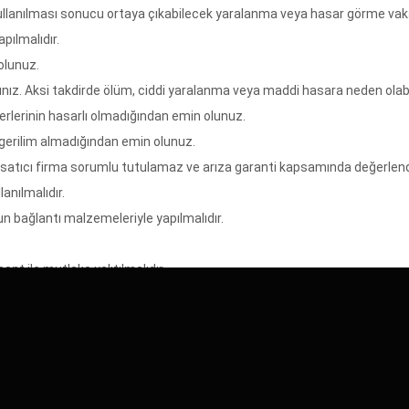
kullanılması sonucu ortaya çıkabilecek yaralanma veya hasar görme va
pılmalıdır.
olunuz.
nız. Aksi takdirde ölüm, ciddi yaralanma veya maddi hasara neden olabil
rlerinin hasarlı olmadığından emin olunuz.
r gerilim almadığından emin olunuz.
atıcı firma sorumlu tutulamaz ve arıza garanti kapsamında değerlend
anılmalıdır.
un bağlantı malzemeleriyle yapılmalıdır.
nt ile mutlaka yalıtılmalıdır.
lede bulunmayınız. Bu işlem sonucu maddi hasar oluşabileceği gibi, ürün
gelen herhangi bir arıza durumunda uzman yetkili servisimizle irtibat