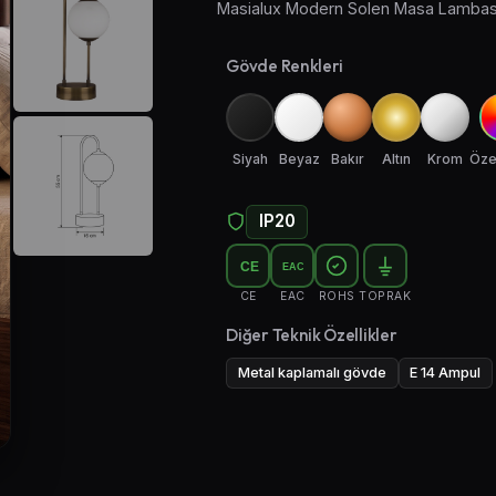
Masialux Modern Solen Masa Lambası
Gövde Renkleri
Siyah
Beyaz
Bakır
Altın
Krom
Öze
IP20
CE
EAC
CE
EAC
ROHS
TOPRAK
Diğer Teknik Özellikler
Metal kaplamalı gövde
E 14 Ampul