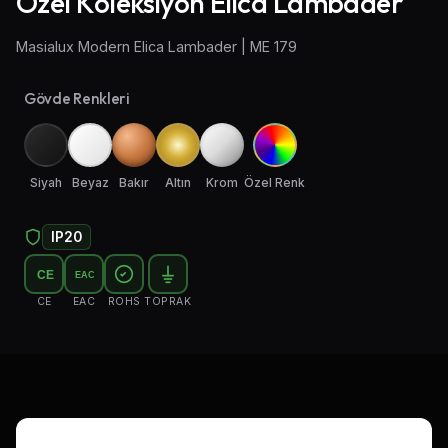
Özel Koleksiyon Elica Lambader
Aplik Aydınlatma
Masialux Modern Elica Lambader | ME 179
Lambader ve Masa Lambası
Gövde Renkleri
Endüstriyel Aydınlatma
Acil Aydınlatma ve Yönlendirmeler
Siyah
Beyaz
Bakır
Altın
Krom
Özel Renk
IP20
CE
EAC
CE
EAC
ROHS
TOPRAK