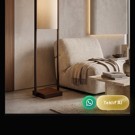
Teklif Al
ME 232
Özel Koleksiyon Vena Lambader
IP20