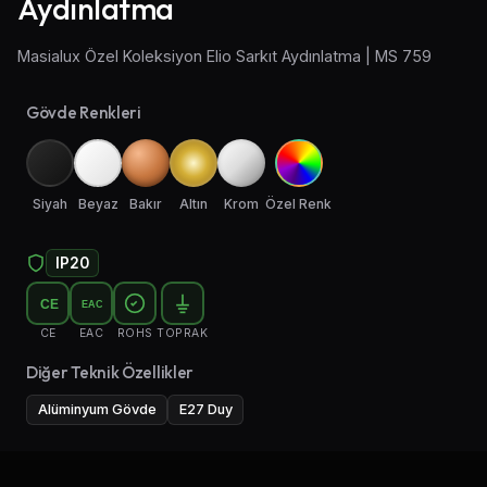
Aydınlatma
Aplik Aydınlatma
Masialux Özel Koleksiyon Elio Sarkıt Aydınlatma | MS 759
Lambader ve Masa Lambası
Gövde Renkleri
Endüstriyel Aydınlatma
Acil Aydınlatma ve Yönlendirmeler
Siyah
Beyaz
Bakır
Altın
Krom
Özel Renk
IP20
CE
EAC
CE
EAC
ROHS
TOPRAK
Diğer Teknik Özellikler
Alüminyum Gövde
E27 Duy