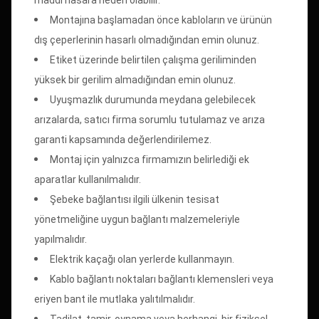
Montajına başlamadan önce kabloların ve ürünün
dış çeperlerinin hasarlı olmadığından emin olunuz.
Etiket üzerinde belirtilen çalışma geriliminden
yüksek bir gerilim almadığından emin olunuz.
Uyuşmazlık durumunda meydana gelebilecek
arızalarda, satıcı firma sorumlu tutulamaz ve arıza
garanti kapsamında değerlendirilemez.
Montaj için yalnızca firmamızın belirlediği ek
aparatlar kullanılmalıdır.
Şebeke bağlantısı ilgili ülkenin tesisat
yönetmeliğine uygun bağlantı malzemeleriyle
yapılmalıdır.
Elektrik kaçağı olan yerlerde kullanmayın.
Kablo bağlantı noktaları bağlantı klemensleri veya
eriyen bant ile mutlaka yalıtılmalıdır.
Tadilat, tamir, oynama veya herhangi, bir fiziksel