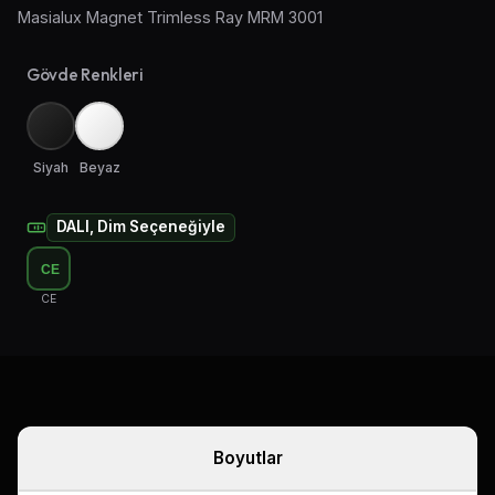
Masialux Magnet Trimless Ray MRM 3001
Aplik Aydınlatma
Gövde Renkleri
Lambader ve Masa Lambası
Endüstriyel Aydınlatma
Siyah
Beyaz
Acil Aydınlatma ve Yönlendirmeler
DALI, Dim Seçeneğiyle
CE
CE
Boyutlar