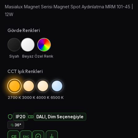
Masialux Magnet Serisi Magnet Spot Aydınlatma MRM 101-45 |
Aplik Aydınlatma
12W
Lambader ve Masa Lambası
Gövde Renkleri
Endüstriyel Aydınlatma
Acil Aydınlatma ve Yönlendirmeler
Siyah
Beyaz
Özel Renk
CCT Işık Renkleri
2700 K
3000 K
4000 K
6500 K
IP20
DALI, Dim Seçeneğiyle
36°
CE
EAC