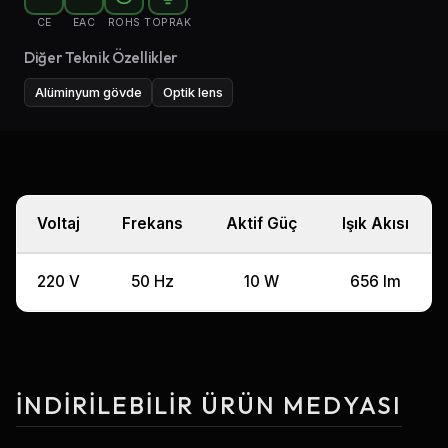
CE
EAC
ROHS
TOPRAK
Diğer Teknik Özellikler
Alüminyum gövde
Optik lens
Voltaj
Frekans
Aktif Güç
Işık Akısı
220 V
50 Hz
10 W
656 lm
İNDIRILEBILIR ÜRÜN MEDYASI