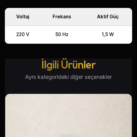
Voltaj
Frekans
Aktif Güç
220 V
50 Hz
1,5 W
İlgili Ürünler
Aynı kategorideki diğer seçenekler