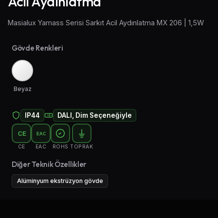
Acil Aydınlatma
Aplik Aydınlatma
Masialux Yamass Serisi Sarkıt Acil Aydınlatma MX 206 | 1,5W
Lambader ve Masa Lambası
Gövde Renkleri
Endüstriyel Aydınlatma
Acil Aydınlatma ve Yönlendirmeler
Beyaz
IP44
DALI, Dim Seçeneğiyle
CE
EAC
CE
EAC
ROHS
TOPRAK
Diğer Teknik Özellikler
Alüminyum ekstrüzyon gövde