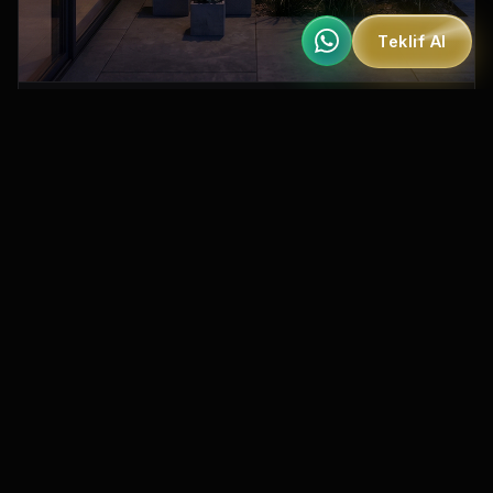
Teklif Al
MO 200
Dorika Serisi Dış Mekan Aydınlatma
IP54