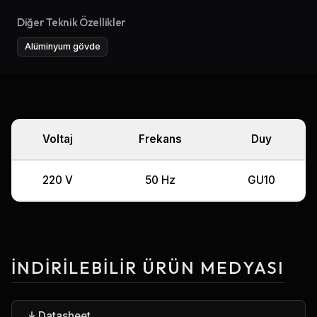
Diğer Teknik Özellikler
Alüminyum gövde
Voltaj
Frekans
Duy
220 V
50 Hz
GU10
İNDIRILEBILIR ÜRÜN MEDYASI
Datasheet