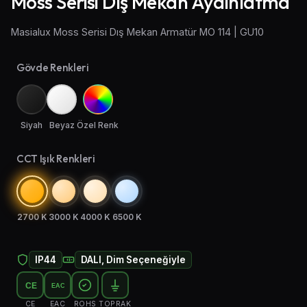
Moss Serisi Dış Mekan Aydınlatma
Aplik Aydınlatma
Masialux Moss Serisi Dış Mekan Armatür MO 114 | GU10
Lambader ve Masa Lambası
Gövde Renkleri
Endüstriyel Aydınlatma
Acil Aydınlatma ve Yönlendirmeler
Siyah
Beyaz
Özel Renk
CCT Işık Renkleri
2700 K
3000 K
4000 K
6500 K
IP44
DALI, Dim Seçeneğiyle
CE
EAC
CE
EAC
ROHS
TOPRAK