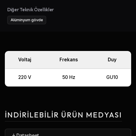
Diğer Teknik Özellikler
Alüminyum gövde
Voltaj
Frekans
Duy
220 V
50 Hz
GU10
İNDIRILEBILIR ÜRÜN MEDYASI
Datasheet