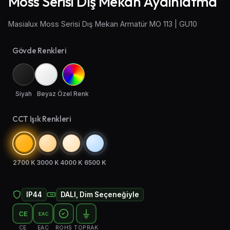
Moss Serisi Dış Mekan Aydınlatma
Aplik Aydınlatma
Masialux Moss Serisi Dış Mekan Armatür MO 113 | GU10
Lambader ve Masa Lambası
Gövde Renkleri
Endüstriyel Aydınlatma
Acil Aydınlatma ve Yönlendirmeler
Siyah
Beyaz
Özel Renk
CCT Işık Renkleri
2700 K
3000 K
4000 K
6500 K
IP44
DALI, Dim Seçeneğiyle
CE
EAC
CE
EAC
ROHS
TOPRAK