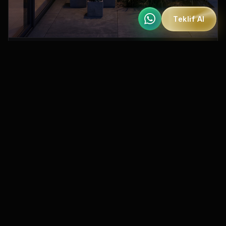
Teklif Al
MO 200
Dorika Serisi Dış Mekan Aydınlatma
IP54