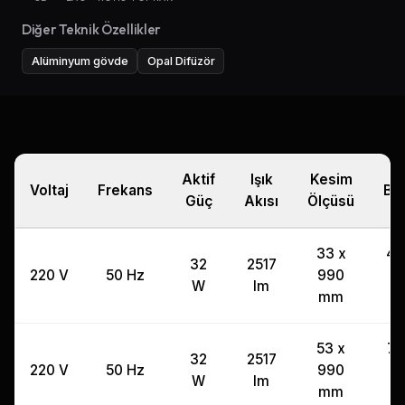
Diğer Teknik Özellikler
Alüminyum gövde
Opal Difüzör
Aktif
Işık
Kesim
Voltaj
Frekans
Boy
Güç
Akısı
Ölçüsü
33 x
46
32
2517
220 V
50 Hz
990
x
W
lm
mm
53 x
70
32
2517
220 V
50 Hz
990
x
W
lm
mm