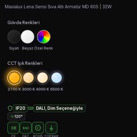
Masialux Lena Serisi Sıva Altı Armatür MD 605 | 32W
Aplik Aydınlatma
Gövde Renkleri
Lambader ve Masa Lambası
Endüstriyel Aydınlatma
Siyah
Beyaz
Özel Renk
Acil Aydınlatma ve Yönlendirmeler
CCT Işık Renkleri
2700 K
3000 K
4000 K
6500 K
IP20
DALI, Dim Seçeneğiyle
120°
CE
EAC
CE
EAC
ROHS
TOPRAK