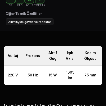
CE
EAC
ROHS
TOPRAK
Diğer Teknik Özellikler
Alüminyum gövde ve reflektör
Aktif
Işık
Kesim
Voltaj
Frekans
Güç
Akısı
Ölçüsü
1605
220 V
50 Hz
15 W
75 mm
lm