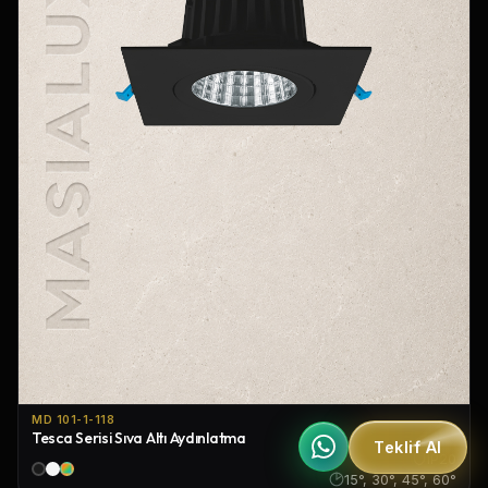
MD 101-1-118
Tesca Serisi Sıva Altı Aydınlatma
Teklif Al
IP20
15°, 30°, 45°, 60°