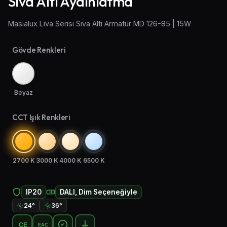
Sıva Altı Aydınlatma
Aplik Aydınlatma
Masialux Liva Serisi Sıva Altı Armatür MD 126-85 | 15W
Lambader ve Masa Lambası
Gövde Renkleri
Endüstriyel Aydınlatma
Acil Aydınlatma ve Yönlendirmeler
Beyaz
CCT Işık Renkleri
2700 K
3000 K
4000 K
6500 K
IP20
DALI, Dim Seçeneğiyle
24°
36°
CE
EAC