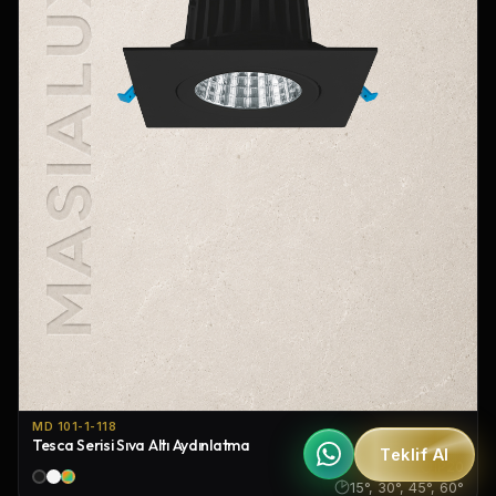
MD 101-1-118
Tesca Serisi Sıva Altı Aydınlatma
Teklif Al
IP20
15°, 30°, 45°, 60°