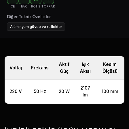
CE
EAC
ROHS
TOPRAK
Diğer Teknik Özellikler
Alüminyum gövde ve reflektör
Aktif
Işık
Kesim
Voltaj
Frekans
Güç
Akısı
Ölçüsü
2107
220 V
50 Hz
20 W
100 mm
lm