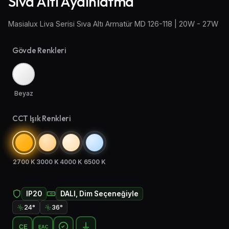
Sıva Altı Aydınlatma
Aplik Aydınlatma
Masialux Liva Serisi Sıva Altı Armatür MD 126-118 | 20W - 27W
Lambader ve Masa Lambası
Gövde Renkleri
Endüstriyel Aydınlatma
Acil Aydınlatma ve Yönlendirmeler
Beyaz
CCT Işık Renkleri
2700 K
3000 K
4000 K
6500 K
IP20
DALI, Dim Seçeneğiyle
24°
36°
CE
EAC