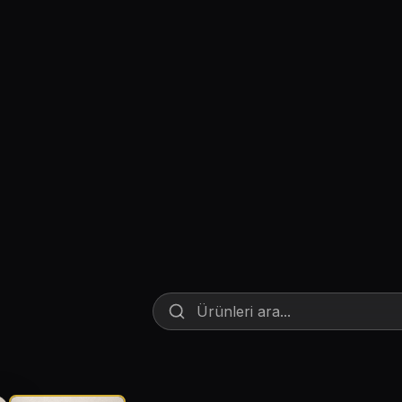
Lambader ve Masa Lambası
Endüstriyel Aydınlatma
Acil Aydınlatma ve Yönlendirmeler