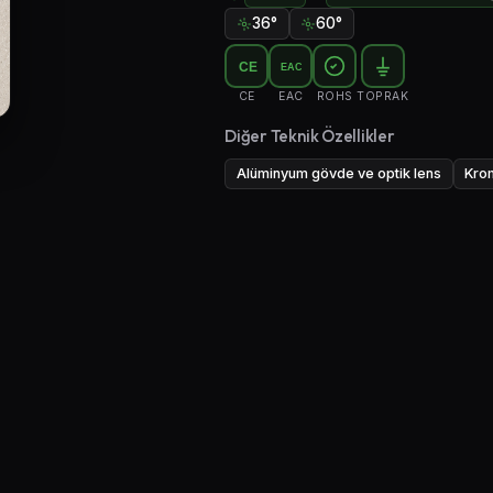
36°
60°
CE
EAC
CE
EAC
ROHS
TOPRAK
Diğer Teknik Özellikler
Alüminyum gövde ve optik lens
Kro