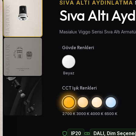
SIVA ALTI AYDINLATMA
Sıva Altı Ay
Masialux Viggo Serisi Sıva Altı Arma
Gövde Renkleri
Beyaz
CCT Işık Renkleri
2700 K
3000 K
4000 K
6500 K
IP20
DALI, Dim Seçeneğ