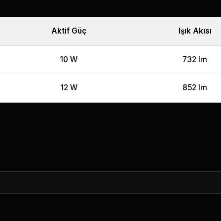
Aktif Güç
Işık Akısı
10 W
732 lm
12 W
852 lm