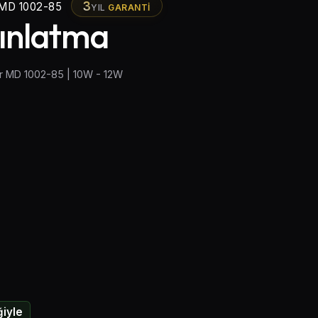
3
MD 1002-85
YIL
GARANTI
dınlatma
tür MD 1002-85 | 10W - 12W
iyle