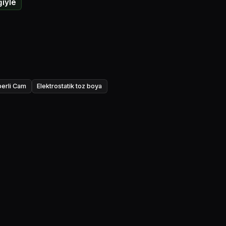
iyle
erli Cam
Elektrostatik toz boya