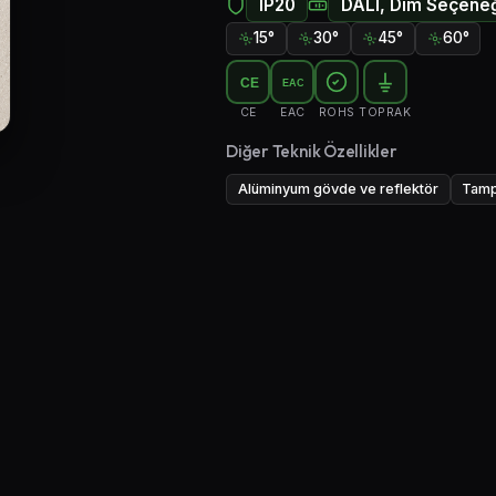
IP20
DALI, Dim Seçeneğ
15°
30°
45°
60°
CE
EAC
CE
EAC
ROHS
TOPRAK
Diğer Teknik Özellikler
Alüminyum gövde ve reflektör
Tamp