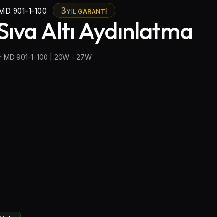
3
MD 901-1-100
YIL
GARANTI
 Sıva Altı Aydınlatma
tür MD 901-1-100 | 20W - 27W