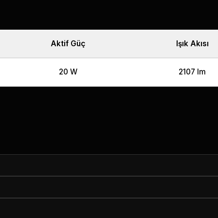
Aktif Güç
Işık Akısı
20 W
2107 lm