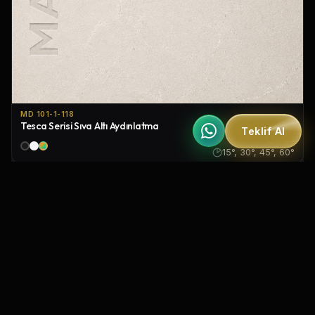
MD 101-1-118
Tesca Serisi Sıva Altı Aydınlatma
Teklif Al
IP20
15°, 30°, 45°, 60°