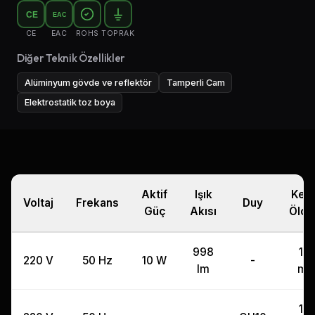
CE
EAC
CE
EAC
ROHS
TOPRAK
Diğer Teknik Özellikler
Alüminyum gövde ve reflektör
Tamperli Cam
Elektrostatik toz boya
Aktif
Işık
Kes
Voltaj
Frekans
Duy
Güç
Akısı
Ölçü
998
10
220 V
50 Hz
10 W
-
lm
m
10