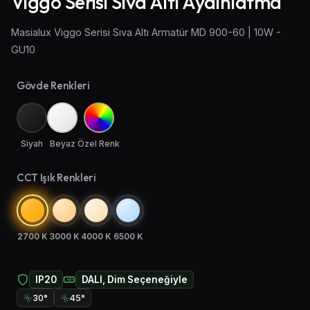
Viggo Serisi Sıva Altı Aydınlatma
Aplik Aydınlatma
Masialux Viggo Serisi Sıva Altı Armatür MD 900-60 | 10W -
GU10
Lambader ve Masa Lambası
Endüstriyel Aydınlatma
Gövde Renkleri
Acil Aydınlatma ve Yönlendirmeler
Siyah
Beyaz
Özel Renk
CCT Işık Renkleri
2700 K
3000 K
4000 K
6500 K
IP20
DALI, Dim Seçeneğiyle
30°
45°