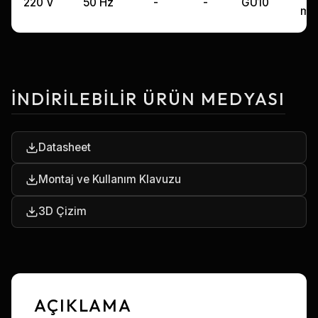
220 V
50 Hz
-
-
GU10
m
İNDIRILEBILIR ÜRÜN MEDYASI
Datasheet
Montaj ve Kullanım Klavuzu
3D Çizim
AÇIKLAMA