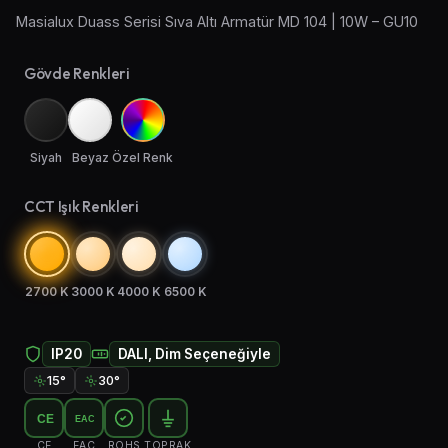
Masialux Duass Serisi Sıva Altı Armatür MD 104 | 10W – GU10
Aplik Aydınlatma
Gövde Renkleri
Lambader ve Masa Lambası
Endüstriyel Aydınlatma
Siyah
Beyaz
Özel Renk
Acil Aydınlatma ve Yönlendirmeler
CCT Işık Renkleri
2700 K
3000 K
4000 K
6500 K
IP20
DALI, Dim Seçeneğiyle
15°
30°
CE
EAC
CE
EAC
ROHS
TOPRAK