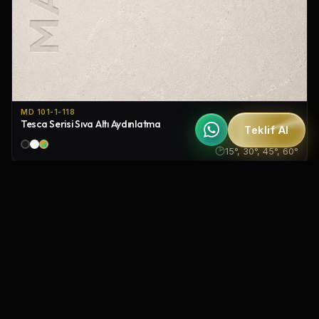
MD 101-1-118
Tesca Serisi Sıva Altı Aydınlatma
Teklif Al
IP20
15°, 30°, 45°, 60°