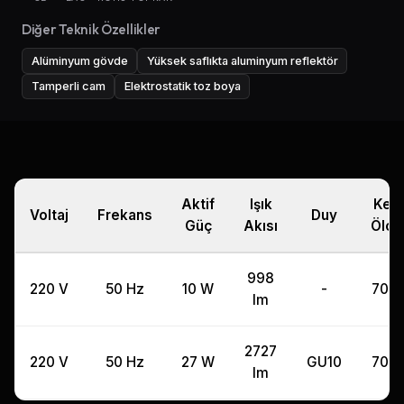
Diğer Teknik Özellikler
Alüminyum gövde
Yüksek saflıkta aluminyum reflektör
Tamperli cam
Elektrostatik toz boya
Aktif
Işık
Kes
Voltaj
Frekans
Duy
Güç
Akısı
Ölçü
998
220 V
50 Hz
10 W
-
70 
lm
2727
220 V
50 Hz
27 W
GU10
70 
lm