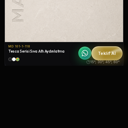
MD 101-1-118
Tesca Serisi Sıva Altı Aydınlatma
Teklif Al
IP20
15°, 30°, 45°, 60°