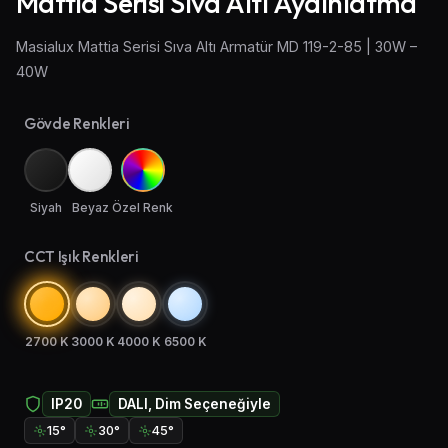
Mattia Serisi Sıva Altı Aydınlatma
Aplik Aydınlatma
Masialux Mattia Serisi Sıva Altı Armatür MD 119-2-85 | 30W –
40W
Lambader ve Masa Lambası
Endüstriyel Aydınlatma
Gövde Renkleri
Acil Aydınlatma ve Yönlendirmeler
Siyah
Beyaz
Özel Renk
CCT Işık Renkleri
2700 K
3000 K
4000 K
6500 K
IP20
DALI, Dim Seçeneğiyle
15°
30°
45°