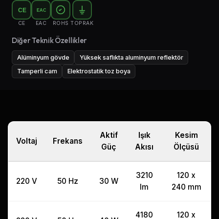
CE
EAC
CE
EAC
ROHS
TOPRAK
Diğer Teknik Özellikler
Alüminyum gövde
Yüksek saflıkta aluminyum reflektör
Tamperli cam
Elektrostatik toz boya
Aktif
Işık
Kesim
Voltaj
Frekans
Güç
Akısı
Ölçüsü
3210
120 x
220 V
50 Hz
30 W
lm
240 mm
4180
120 x