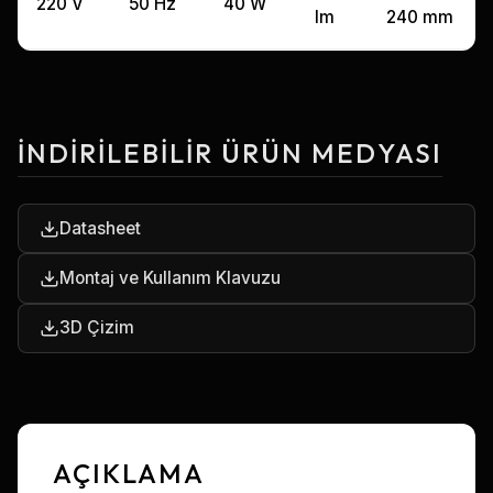
220 V
50 Hz
40 W
lm
240 mm
İNDIRILEBILIR ÜRÜN MEDYASI
Datasheet
Montaj ve Kullanım Klavuzu
3D Çizim
AÇIKLAMA