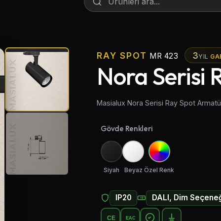
RAY SPOT
3
MR 423
YIL
GA
Nora Serisi
Masialux Nora Serisi Ray Spot Armat
Gövde Renkleri
Siyah
Beyaz
Özel Renk
IP20
DALI, Dim Seçeneğ
CE
EAC