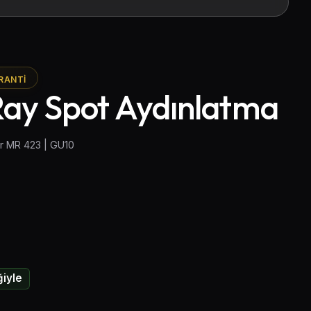
RANTI
 Ray Spot Aydınlatma
ür MR 423 | GU10
iyle