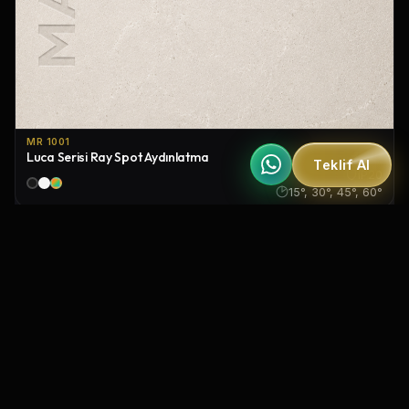
MR 1001
Luca Serisi Ray Spot Aydınlatma
Teklif Al
IP20
15°, 30°, 45°, 60°