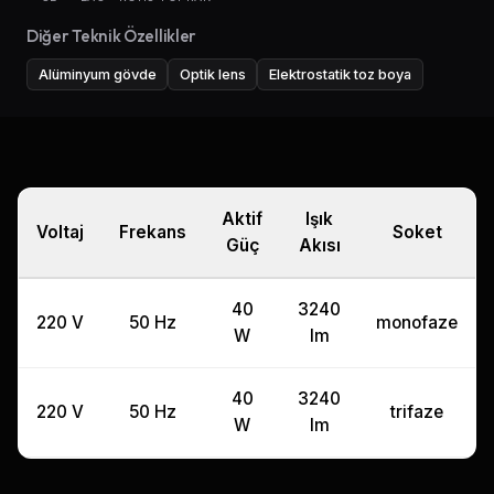
Diğer Teknik Özellikler
Alüminyum gövde
Optik lens
Elektrostatik toz boya
Aktif
Işık
Voltaj
Frekans
Soket
Güç
Akısı
40
3240
220 V
50 Hz
monofaze
W
lm
40
3240
220 V
50 Hz
trifaze
W
lm