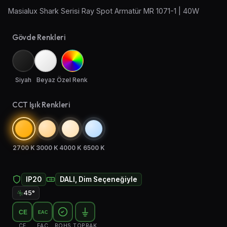
Masialux Shark Serisi Ray Spot Armatür MR 1071-1 | 40W
Aplik Aydınlatma
Gövde Renkleri
Lambader ve Masa Lambası
Endüstriyel Aydınlatma
Siyah
Beyaz
Özel Renk
Acil Aydınlatma ve Yönlendirmeler
CCT Işık Renkleri
2700 K
3000 K
4000 K
6500 K
IP20
DALI, Dim Seçeneğiyle
45°
CE
EAC
CE
EAC
ROHS
TOPRAK