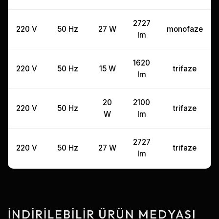
2727
220 V
50 Hz
27 W
monofaze
lm
1620
220 V
50 Hz
15 W
trifaze
lm
20
2100
220 V
50 Hz
trifaze
W
lm
2727
220 V
50 Hz
27 W
trifaze
lm
İNDIRILEBILIR ÜRÜN MEDYASI