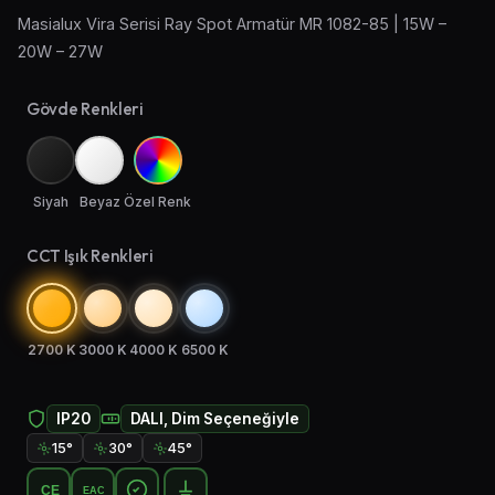
Masialux Vira Serisi Ray Spot Armatür MR 1082-85 | 15W –
Aplik Aydınlatma
20W – 27W
Lambader ve Masa Lambası
Gövde Renkleri
Endüstriyel Aydınlatma
Acil Aydınlatma ve Yönlendirmeler
Siyah
Beyaz
Özel Renk
CCT Işık Renkleri
2700 K
3000 K
4000 K
6500 K
IP20
DALI, Dim Seçeneğiyle
15°
30°
45°
CE
EAC