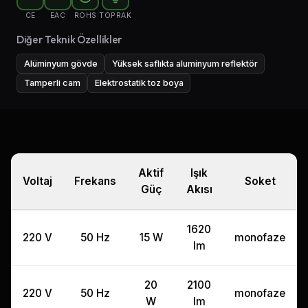
CE
EAC
ROHS
TOPRAK
Diğer Teknik Özellikler
Alüminyum gövde
Yüksek saflıkta aluminyum reflektör
Tamperli cam
Elektrostatik toz boya
Aktif
Işık
Voltaj
Frekans
Soket
Güç
Akısı
1620
220 V
50 Hz
15 W
monofaze
lm
20
2100
220 V
50 Hz
monofaze
W
lm