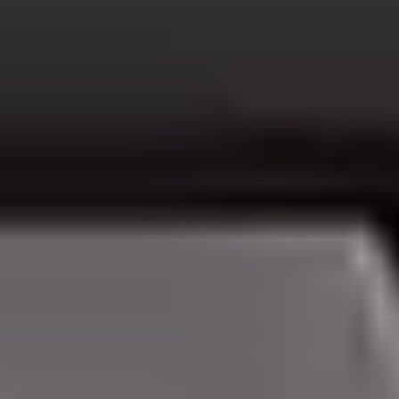
Aplik Aydınlatma
Lambader ve Masa Lambası
Endüstriyel Aydınlatma
Acil Aydınlatma ve Yönlendirmeler