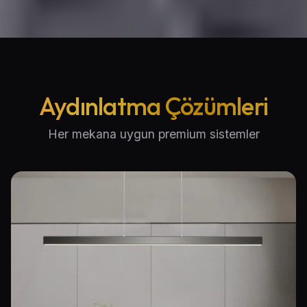
Aydınlatma Çözümleri
Her mekana uygun premium sistemler